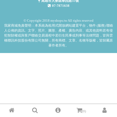
高雄市大寮區華西路35號
07-7871638
© Copyright 2018 myshops.tw All rights reserved
我家商城免責聲明：本系統為租用式開放網站建置平台，物件 (服務) 聯絡
人公佈的資訊、文字、照片、圖形、產權、廣告內容、或其他資料若有侵
犯智財權或與客戶聯絡交易過程中若衍生民事或刑事等法律問題，皆與雲
橋聯訊科技股份有限公司無關，所有商標、文章、名稱等版權，皆歸屬原
著作者所有。
(0)