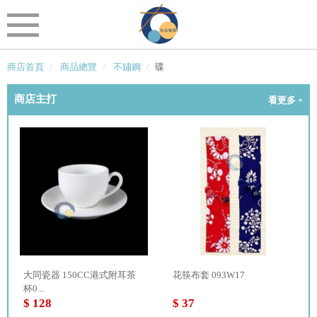
商店首頁
商品總覽
不鏽鋼
碟
商店主打
看更多 +
大同瓷器 150CC港式附耳茶
花筷布套 093W17
杯0...
$ 128
$ 37