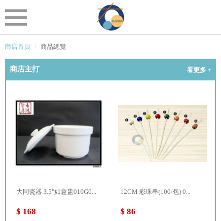
商店首頁
商品總覽
商店主打
看更多 +
大同瓷器 3.5"如意盅010G0...
12CM 彩珠串(100/包) 0...
$ 168
$ 86