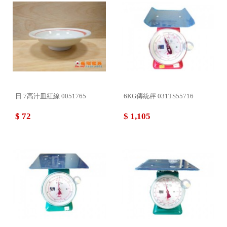
日 7高汁皿紅線 0051765
6KG傳統秤 031TS55716
$ 72
$ 1,105