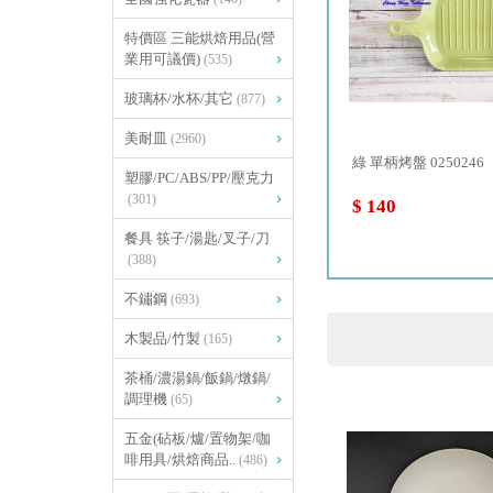
特價區 三能烘焙用品(營
業用可議價)
(535)
玻璃杯/水杯/其它
(877)
美耐皿
(2960)
雅竹動物形竹盤 帽子 093M95...
綠 單柄烤盤 0250246
塑膠/PC/ABS/PP/壓克力
(301)
$ 270
$ 140
餐具 筷子/湯匙/叉子/刀
(388)
不鏽鋼
(693)
木製品/竹製
(165)
茶桶/濃湯鍋/飯鍋/燉鍋/
調理機
(65)
五金(砧板/爐/置物架/咖
啡用具/烘焙商品..
(486)