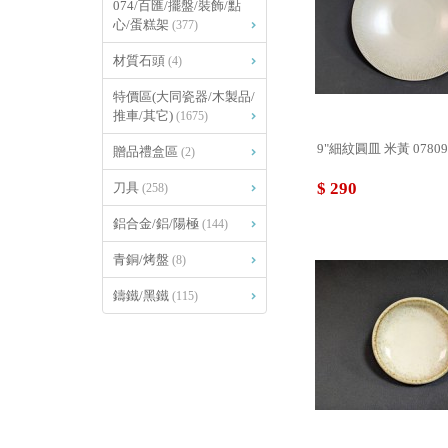
074/百匯/擺盤/裝飾/點
心/蛋糕架
(377)
材質石頭
(4)
特價區(大同瓷器/木製品/
推車/其它)
(1675)
9"細紋圓皿 米黃 07
贈品禮盒區
(2)
$ 290
刀具
(258)
鋁合金/鋁/陽極
(144)
青銅/烤盤
(8)
鑄鐵/黑鐵
(115)