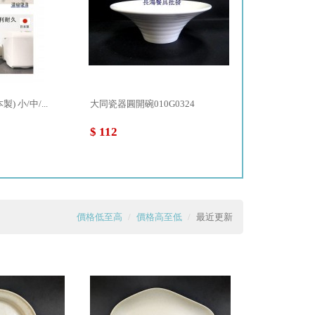
 小/中/...
大同瓷器圓開碗010G0324
花筷布套 093W
$ 112
$ 37
價格低至高
價格高至低
最近更新