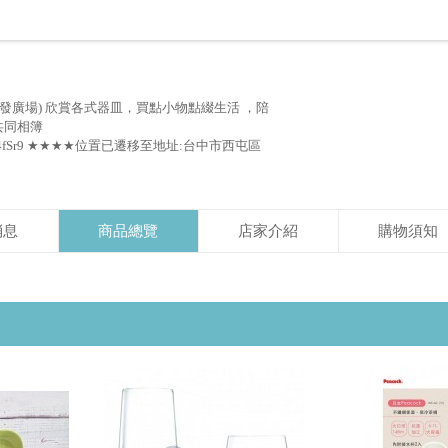
發廣場) 欣賞各式器皿，買點小物點綴生活 ，陪
 共同相簿
5RBkX2ZZ4fSr9 ★★★★位置已遷移至地址:台中市西屯區
消息
商品總覽
店家介紹
購物須知