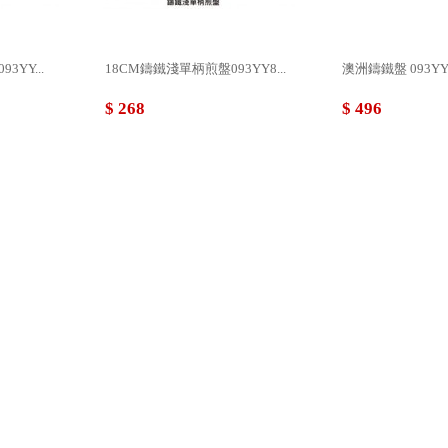
3YY...
18CM鑄鐵淺單柄煎盤093YY8...
澳洲鑄鐵盤 093YY
$ 268
$ 496
3YY...
20CM鑄鐵雙把手圓盤 093YY...
27CM鑄鐵(淺)斜邊圓
$ 284
$ 532