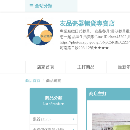
全站分類
友品瓷器暢貨專賣店
專業精緻日式餐具。 友品餐具(長鴻餐具批
您一起 品味生活美學 Line ID:chon45292
https://photos.app.goo.gl/5NpC
河南路二段203-12號★★★★
店家首頁
主打商品
最新
商店首頁
商品總覽
商店主打
商品分類
List of products
瓷器
(3175)
全國強化瓷器
(146)