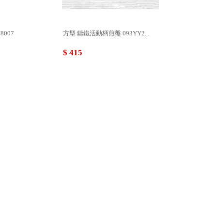
8007
方型 鑄鐵活動柄煎盤 093YY2...
$ 415
盤 093...
24CM鑄鐵(深)斜邊圓盤 093...
$ 474