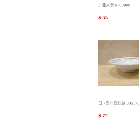
3"皿米黃 0780900
$ 55
日 7高汁皿紅線 00517
$ 72