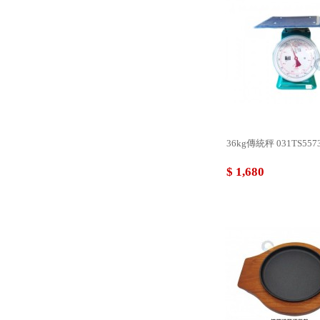
36kg傳統秤 031TS557
$ 1,680