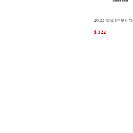
20CM 鑄鐵淺單柄煎盤09
$ 322
橢圓型 鑄鐵活動柄煎盤 09
$ 364