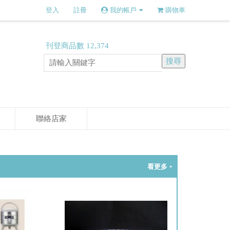
登入
註冊
我的帳戶
購物車
刊登商品數
12,374
聯絡店家
看更多 +