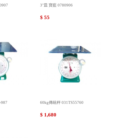
0907
3"皿 寶藍 0780906
$ 55
-987
60kg傳統秤 031TS55760
$ 1,680