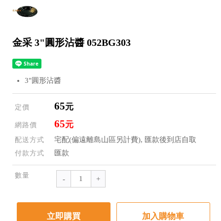
金采 3"圓形沾醬 052BG303
3"圓形沾醬
65
元
定價
65
元
網路價
宅配(偏遠離島山區另計費), 匯款後到店自取
配送方式
匯款
付款方式
數量
立即購買
加入購物車