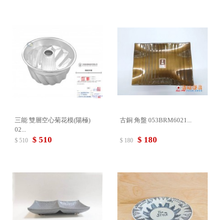
三能 雙層空心菊花模(陽極)
古銅 角盤 053BRM6021...
02...
$ 510
$ 180
$ 510
$ 180