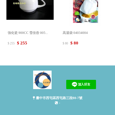
強化瓷 900CC 雪佳壺 005...
高湯袋 04034004
$ 255
$ 80
$ 255
$ 80
臺中市西屯區西屯路三段80-7號
-