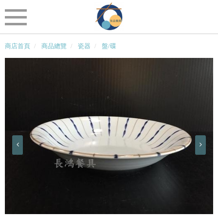
商店首頁
商品總覽
瓷器
盤/碟