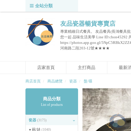
全站分類
友品瓷器暢貨專賣店
專業精緻日式餐具。 友品餐具(長鴻餐具批
您一起 品味生活美學 Line ID:chon45292
https://photos.app.goo.gl/5NpC
河南路二段203-12號★★★★
店家首頁
主打商品
最新
商店首頁
商品總覽
瓷器
盤/碟
商品分類
List of products
瓷器
(3175)
碗/缽
(1040)