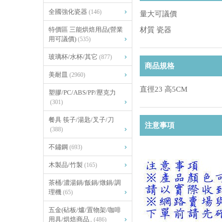
全國強化瓷器
(146)
量大可議價
特價區 三能烘焙用品(營業
材質 瓷器
用可議價)
(535)
玻璃杯/水杯/其它
(877)
商品規格
美耐皿
(2960)
直徑23 高5CM
塑膠/PC/ABS/PP/壓克力
(301)
餐具 筷子/湯匙/叉子/刀
注意事項
(388)
不鏽鋼
(693)
木製品/竹製
(165)
茶桶/濃湯鍋/飯鍋/燉鍋/調
理機
(65)
五金(砧板/爐/置物架/咖啡
用具/烘焙商品..
(486)