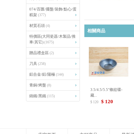
074/百匯/擺盤/裝飾/點心/蛋
糕架
(377)
材質石頭
(4)
相關商品
特價區(大同瓷器/木製品/推
車/其它)
(1675)
贈品禮盒區
(2)
刀具
(258)
鋁合金/鋁/陽極
(144)
青銅/烤盤
(8)
3.5/4.5/5.5"條紋碟-
藏...
鑄鐵/黑鐵
(115)
$ 120
$ 120