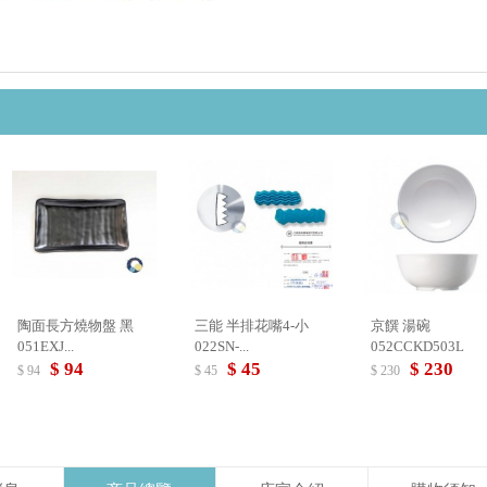
陶面長方燒物盤 黑
三能 半排花嘴4-小
京饌 湯碗
051EXJ...
022SN-...
052CCKD503L
$ 94
$ 45
$ 230
$ 94
$ 45
$ 230