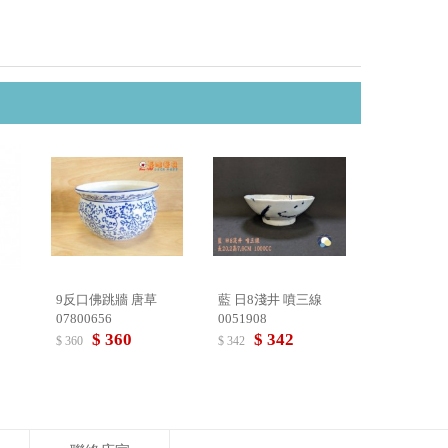
9反口佛跳牆 唐草
藍 日8淺井 噴三線
07800656
0051908
$ 360
$ 342
$ 360
$ 342