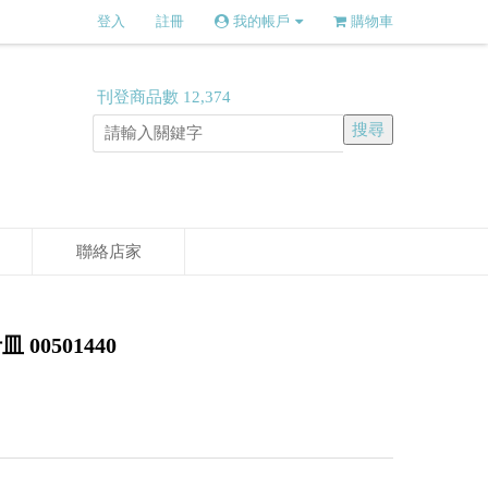
登入
註冊
我的帳戶
購物車
刊登商品數
12,374
聯絡店家
00501440