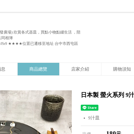
發廣場) 欣賞各式器皿，買點小物點綴生活 ，陪
 共同相簿
5RBkX2ZZ4fSr9 ★★★★位置已遷移至地址:台中市西屯區
消息
商品總覽
店家介紹
購物須知
日本製 螢火系列 9汁皿 
9汁皿
180
元