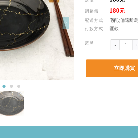
定價
180
元
網路價
宅配(偏遠離島
配送方式
匯款
付款方式
數量
立即購買