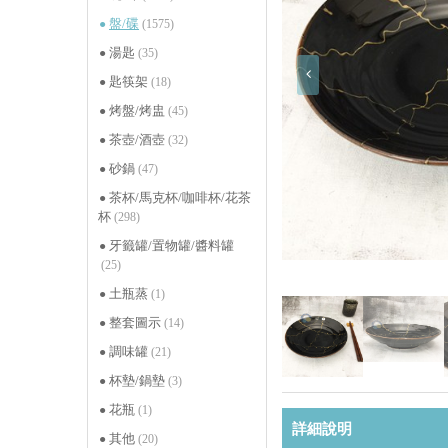
盤/碟
(1575)
湯匙
(35)
匙筷架
(18)
烤盤/烤盅
(45)
茶壺/酒壺
(32)
砂鍋
(47)
茶杯/馬克杯/咖啡杯/花茶
杯
(298)
牙籤罐/置物罐/醬料罐
(25)
土瓶蒸
(1)
整套圖示
(14)
調味罐
(21)
杯墊/鍋墊
(3)
花瓶
(1)
詳細說明
其他
(20)