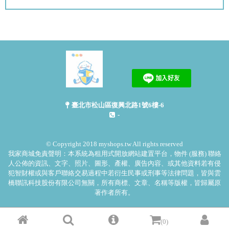
臺北市松山區復興北路1號6樓-6
-
© Copyright 2018 myshops.tw All rights reserved
我家商城免責聲明：本系統為租用式開放網站建置平台，物件 (服務) 聯絡
人公佈的資訊、文字、照片、圖形、產權、廣告內容、或其他資料若有侵
犯智財權或與客戶聯絡交易過程中若衍生民事或刑事等法律問題，皆與雲
橋聯訊科技股份有限公司無關，所有商標、文章、名稱等版權，皆歸屬原
著作者所有。
(0)