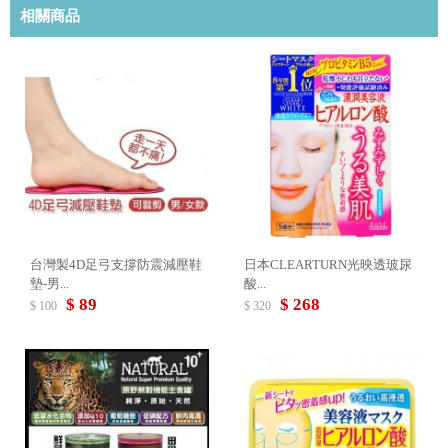
相關商品
台灣製4D足弓支撐防震減壓鞋
日本CLEARTURN光映透玻尿
墊-男...
酸...
$ 89
$ 268
$ 100
$ 320