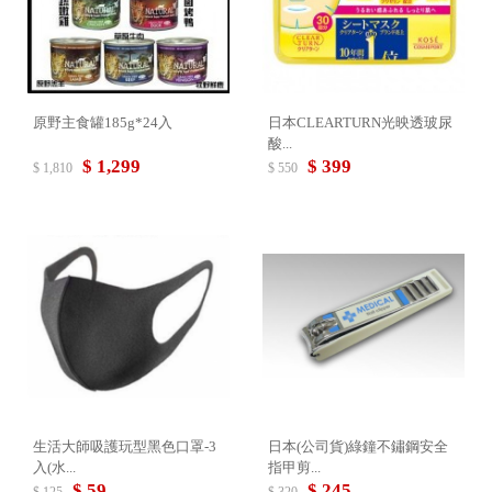
原野主食罐185g*24入
日本CLEARTURN光映透玻尿
酸...
$ 1,299
$ 399
$ 1,810
$ 550
生活大師吸護玩型黑色口罩-3
日本(公司貨)綠鐘不鏽鋼安全
入(水...
指甲剪...
$ 59
$ 245