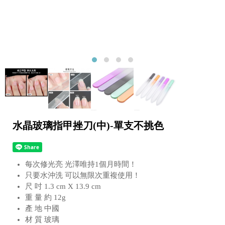
水晶玻璃指甲挫刀(中)-單支不挑色
每次修光亮 光澤唯持1個月時間！
只要水沖洗 可以無限次重複使用！
尺 吋 1.3 cm X 13.9 cm
重 量 約 12g
產 地 中國
材 質 玻璃