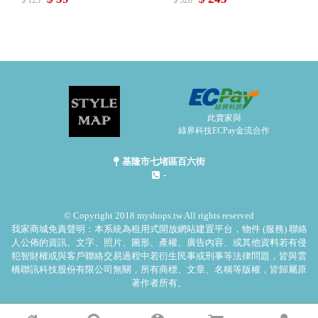
$ 125
$ 320
此賣家與
綠界科技ECPay金流合作
基隆市七堵區百六街
-
© Copyright 2018 myshops.tw All rights reserved
我家商城免責聲明：本系統為租用式開放網站建置平台，物件 (服務) 聯絡
人公佈的資訊、文字、照片、圖形、產權、廣告內容、或其他資料若有侵
犯智財權或與客戶聯絡交易過程中若衍生民事或刑事等法律問題，皆與雲
橋聯訊科技股份有限公司無關，所有商標、文章、名稱等版權，皆歸屬原
著作者所有。