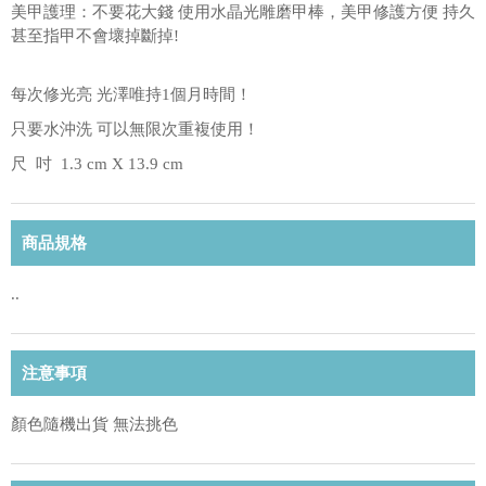
美甲護理：不要花大錢 使用水晶光雕磨甲棒，美甲修護方便 持久
甚至指甲不會壞掉斷掉!
每次修光亮 光澤唯持1個月時間！
只要水沖洗 可以無限次重複使用！
尺 吋 1.3 cm X 13.9 cm
商品規格
..
注意事項
顏色隨機出貨 無法挑色