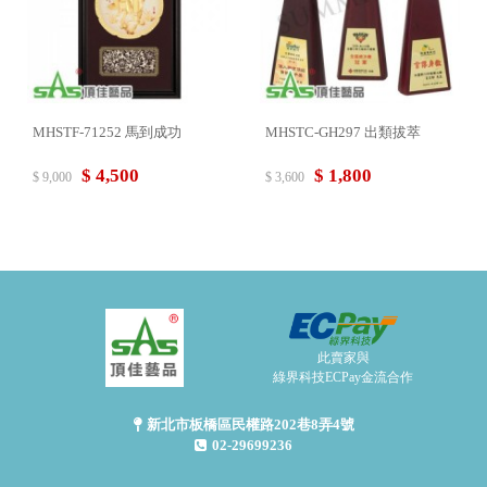
MHSTF-71252 馬到成功
MHSTC-GH297 出類拔萃
$ 4,500
$ 1,800
$ 9,000
$ 3,600
此賣家與
綠界科技ECPay金流合作
新北市板橋區民權路202巷8弄4號
02-29699236