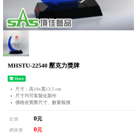
MHSTU-22540 壓克力獎牌
尺寸：高19x寬13.5 cm
尺寸均可客製化製作
價格依實際尺寸、數量報價
0
元
定價
0
元
網路價