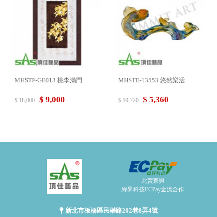
MHSTF-GE013 桃李滿門
MHSTE-13553 悠然樂活
$ 9,000
$ 5,360
$ 18,000
$ 10,720
此賣家與
綠界科技ECPay金流合作
新北市板橋區民權路202巷8弄4號