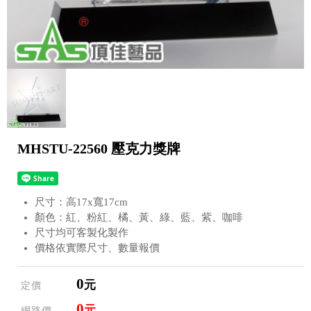
MHSTU-22560 壓克力獎牌
尺寸：高17x寬17cm
顏色：紅、粉紅、橘、黃、綠、藍、紫、咖啡
尺寸均可客製化製作
價格依實際尺寸、數量報價
0
元
定價
0
元
網路價