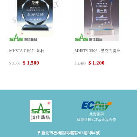
MHSTA-GH074 旭日
MHSTS-35064 壓克力獎座
$ 1,500
$ 1,200
$ 3,000
$ 2,400
此賣家與
綠界科技ECPay金流合作
新北市板橋區民權路202巷8弄4號