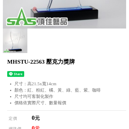
MHSTU-22563 壓克力獎牌
尺寸：高21.5x寬14cm
顏色：紅、粉紅、橘、黃、綠、藍、紫、咖啡
尺寸均可客製化製作
價格依實際尺寸、數量報價
0
元
定價
0
元
網路價