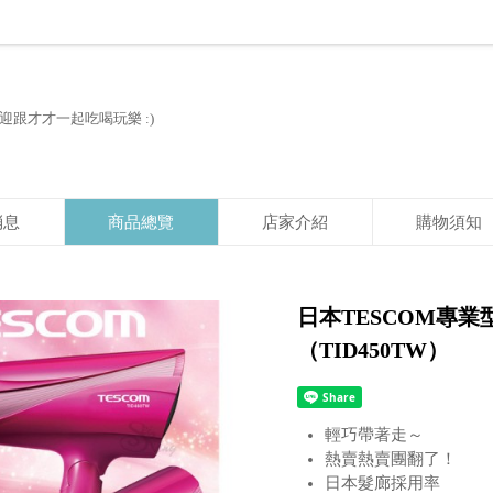
歡迎跟才才一起吃喝玩樂 :)
消息
商品總覽
店家介紹
購物須知
日本TESCOM專
（TID450TW）
輕巧帶著走～
熱賣熱賣團翻了！
日本髮廊採用率