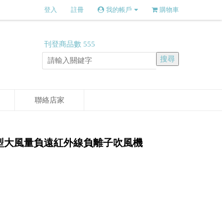
登入
註冊
我的帳戶
購物車
刊登商品數
555
聯絡店家
業型大風量負遠紅外線負離子吹風機