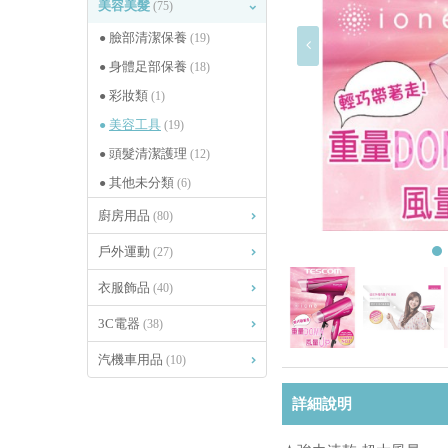
美容美髮
(75)
臉部清潔保養
(19)
身體足部保養
(18)
彩妝類
(1)
美容工具
(19)
頭髮清潔護理
(12)
其他未分類
(6)
廚房用品
(80)
戶外運動
(27)
衣服飾品
(40)
3C電器
(38)
汽機車用品
(10)
詳細說明