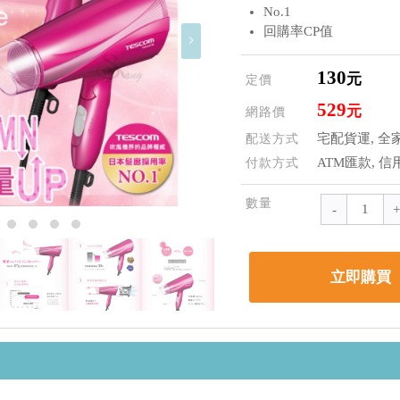
No.1
回購率CP值
130
元
定價
529
元
網路價
宅配貨運, 全家
配送方式
ATM匯款, 信
付款方式
數量
立即購買