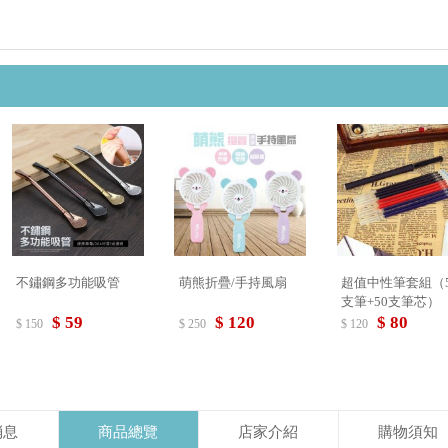
不鏽鋼多功能吸管
萌熊折疊/手持風扇
超值中性筆套組（
支筆+50支筆芯）
$ 59
$ 120
$ 80
$ 150
$ 250
$ 120
消息
商品總覽
店家介紹
購物須知