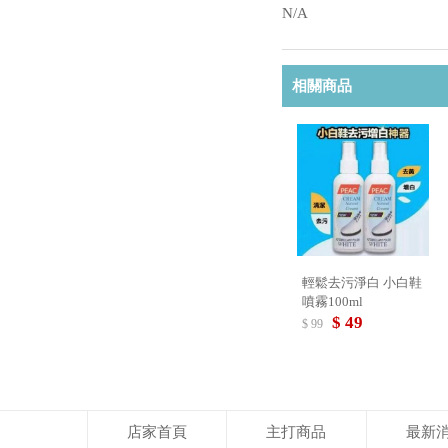
N/A
相關商品
輕鬆去污淨白 小白鞋
噴霧100ml
$ 49
$ 99
店家首頁
主打商品
最新