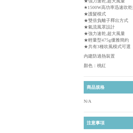
★強力速乾,超大風量
★1500W高功率迅速吹
★護髮模式
★雙倍負離子釋出方式
★氣流風罩設計
★強力速乾,超大風量
★輕量型475g優雅簡約
★共有3種吹風模式可選
內建防過熱裝置
顏色：桃紅
商品規格
N/A
注意事項