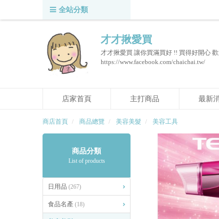
全站分類
才才揪愛買
才才揪愛買 讓你買滿買好 !! 買得好開心 
https://www.facebook.com/chaichai.tw/
店家首頁
主打商品
最新
商店首頁
商品總覽
美容美髮
美容工具
商品分類
List of products
日用品
(267)
食品名產
(18)