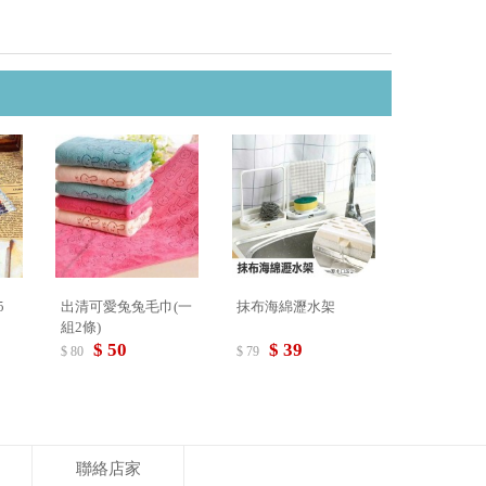
5
出清可愛兔兔毛巾(一
抹布海綿瀝水架
組2條)
$ 50
$ 39
$ 80
$ 79
聯絡店家