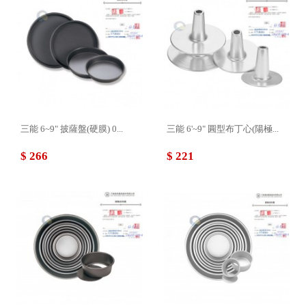
三能 6~9" 披薩盤(硬膜) 0...
三能 6'~9" 圓型布丁心(陽極...
$ 266
$ 221