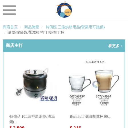
商店首頁
商品總覽
特價區 三能烘焙用品(營業用可議價)
派盤/披薩盤/蛋糕模/布丁模/布丁杯
商店主打
看更多 +
特價品 10L溫控黑湯煲/濃湯
Bormioli 濃縮咖啡杯 00...
鍋(...
$ 2,900
$ 216