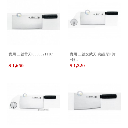
實用 二號骨刀 0368321T87
實用 二號文武刀 功能:切+片
+輕...
$ 1,650
$ 1,320