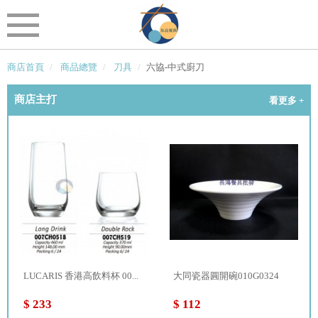
商店首頁
商品總覽
刀具
六協-中式廚刀
商店主打
看更多 +
LUCARIS 香港高飲料杯 00...
大同瓷器圓開碗010G0324
$ 233
$ 112