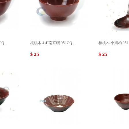
...
核桃木 4.4"南京碗 051CQ...
核桃木 小湯杓 051
$ 25
$ 25