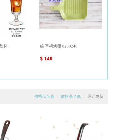
飲杯...
綠 單柄烤盤 0250246
大同瓷器9.5"長盤
$ 140
$ 120
價格低至高
價格高至低
最近更新