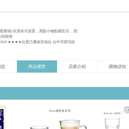
發廣場) 欣賞各式器皿，買點小物點綴生活 ，陪
 共同相簿
5RBkX2ZZ4fSr9 ★★★★位置已遷移至地址:台中市西屯區
消息
商品總覽
店家介紹
購物須知