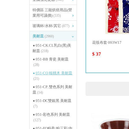
特價區 三能烘焙用品(營
業用可議價)
(535)
玻璃杯/水杯/其它
(877)
美耐皿
(2960)
.
特價品 836 橢圓型餐爐 ~23...
花筷布套 093W17
051-CK.CL乳白(黑)美
耐皿
(218)
$ 1,790
$ 37
051-BB 青瓷 美耐皿
(28)
051-CQ 核桃木 美耐皿
(21)
051-CP..雙色系列 美耐
皿
(14)
051-DC雙銀黑 美耐皿
(7)
051-彩色系列 美耐皿
(127)
051-FQ粉盈/粉三彩/內