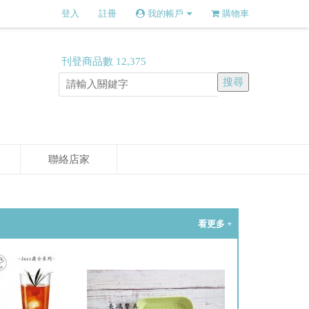
登入
註冊
我的帳戶
購物車
刊登商品數
12,375
聯絡店家
看更多 +