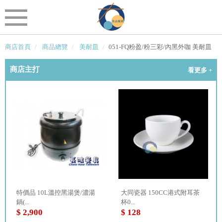
商店首頁
商品總覽
美耐皿
051-FQ粉盈/粉三彩/內黑外咖 美耐皿
商店主打
看更多 +
特價品 10L溫控黑湯煲/濃湯
大同瓷器 150CC港式附耳茶
鍋(...
杯0...
$ 2,900
$ 128