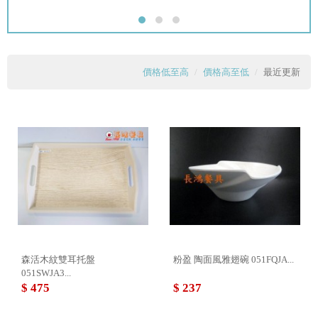
價格低至高
價格高至低
最近更新
森活木紋雙耳托盤
粉盈 陶面風雅翅碗 051FQJA...
051SWJA3...
$ 475
$ 237