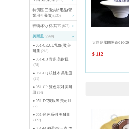
特價區 三能烘焙用品(營
業用可議價)
(535)
玻璃杯/水杯/其它
(877)
美耐皿
(2960)
...
特價品 836 橢圓型餐爐 ~23...
大同瓷器圓開碗010G0
051-CK.CL乳白(黑)美
耐皿
(218)
$ 1,790
$ 112
051-BB 青瓷 美耐皿
(28)
051-CQ 核桃木 美耐皿
(21)
051-CP..雙色系列 美耐
皿
(14)
051-DC雙銀黑 美耐皿
(7)
051-彩色系列 美耐皿
(127)
051-FQ粉盈/粉三彩/內