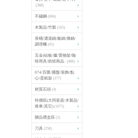
(388)
不鏽鋼
(694)
木製品/竹製
(165)
茶桶/濃湯鍋/飯鍋/燉鍋/
調理機
(65)
五金(砧板/爐/置物架/咖
啡用具/烘焙商品..
(486)
074/百匯/擺盤/裝飾/點
心/蛋糕架
(377)
材質石頭
(4)
特價區(大同瓷器/木製品/
推車/其它)
(1675)
贈品禮盒區
(2)
刀具
(258)