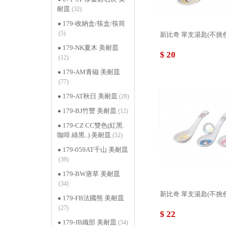
耐皿
(32)
179-收納盒/筷盒/筷筒
(5)
新比奇 單支湯匙(不挑色) 1
179-NK夏木 美耐皿
$ 20
(12)
179-AM青磁 美耐皿
(77)
179-AT秋日 美耐皿
(28)
179-BJ竹豐 美耐皿
(12)
179-CZ CC雙色(紅黑.
咖啡.綠黑..) 美耐皿
(52)
179-059AT千山 美耐皿
(39)
179-BW唐草 美耐皿
(34)
新比奇 單支湯匙(不挑色) 1
179-FB法國熊 美耐皿
(27)
$ 22
179-JB織部 美耐皿
(54)