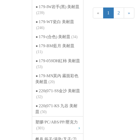
179-IW岩手(黑) 美耐皿
«
1
2
»
(239)
179-WT瓷白 美耐皿
(246)
179-(合色) 美耐皿
(34)
179-BM藍月 美耐皿
(11)
179-059DH紅柿 美耐皿
(53)
179-MN莫內 霧面彩色
美耐皿
(20)
220(071-SS金沙 美耐皿
(32)
220(071-KS 九谷 美耐
皿
(50)
塑膠/PC/ABS/PP/壓克力
(301)
餐具 筷子/湯匙/叉子/刀