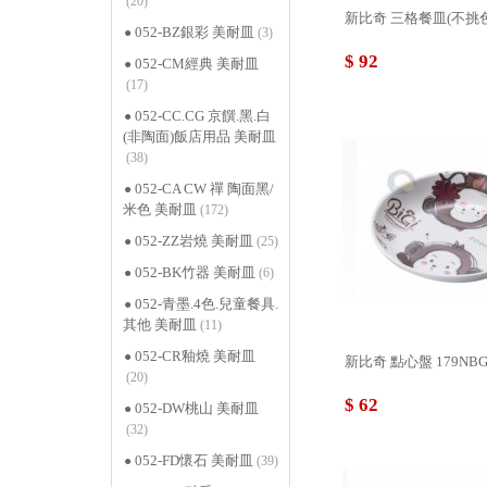
(20)
新比奇 三格餐皿(不挑色) 1
052-BZ銀彩 美耐皿
(3)
$ 92
052-CM經典 美耐皿
(17)
052-CC.CG 京饌.黑.白
(非陶面)飯店用品 美耐皿
(38)
052-CA CW 禪 陶面黑/
米色 美耐皿
(172)
052-ZZ岩燒 美耐皿
(25)
052-BK竹器 美耐皿
(6)
052-青墨.4色.兒童餐具.
其他 美耐皿
(11)
052-CR釉燒 美耐皿
新比奇 點心盤 179NBG
(20)
$ 62
052-DW桃山 美耐皿
(32)
052-FD懷石 美耐皿
(39)