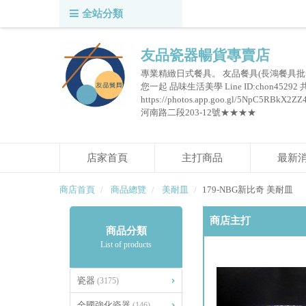
全站分類
友品瓷器暢貨專賣店
專業精緻日式餐具。 友品餐具(長鴻餐具批
您一起 品味生活美學 Line ID:chon45292
https://photos.app.goo.gl/5NpC
河南路二段203-12號★★★★
店家首頁
主打商品
最新
商店首頁
商品總覽
美耐皿
179-NBG新比奇 美耐皿
商店主打
商品分類
List of products
瓷器
(3175)
全國強化瓷器
(146)