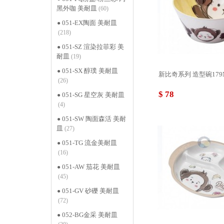
黑外咖 美耐皿
(60)
051-EX陶面 美耐皿
(218)
051-SZ 渲染拉菲彩 美
耐皿
(19)
051-SX 醇璞 美耐皿
新比奇系列 造型碗179NB
(26)
$ 78
051-SG 星空灰 美耐皿
(4)
051-SW 陶面森活 美耐
皿
(27)
051-TG 流金美耐皿
(16)
051-AW 茄花 美耐皿
(45)
051-GV 砂礫 美耐皿
(72)
052-BG金采 美耐皿