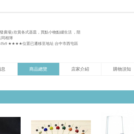
發廣場) 欣賞各式器皿，買點小物點綴生活 ，陪
 共同相簿
5RBkX2ZZ4fSr9 ★★★★位置已遷移至地址:台中市西屯區
消息
商品總覽
店家介紹
購物須知