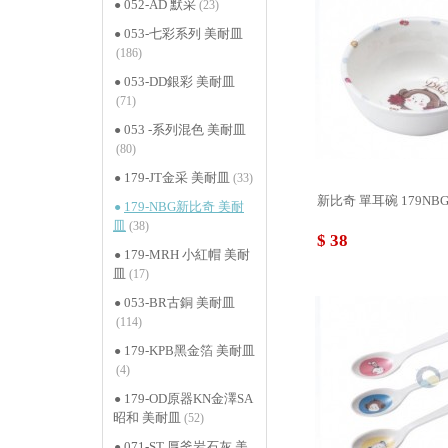
052-AD 默采
(23)
053-七彩系列 美耐皿
(186)
053-DD銀彩 美耐皿
(71)
053 -系列混色 美耐皿
(80)
179-JT金采 美耐皿
(33)
新比奇 單耳碗 179NBG
179-NBG新比奇 美耐
皿
(38)
$ 38
179-MRH 小紅帽 美耐
皿
(17)
053-BR古銅 美耐皿
(114)
179-KPB黑金箔 美耐皿
(4)
179-OD原器KN金澤SA
昭和 美耐皿
(52)
071-ST 厚釜岩石灰 美