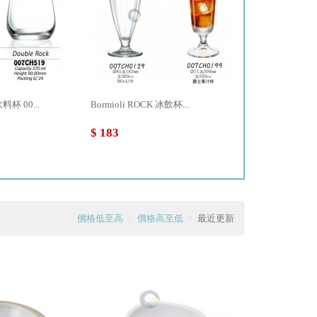
杯 00...
Bormioli ROCK 冰飲杯...
特價品 孔雀牌(日
$ 183
$ 3,000
價格低至高
價格高至低
最近更新