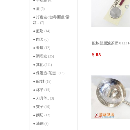
平底鍋
(8)
蓋
(5)
打蛋盆/油鍋/面盆/漏
盆...
(7)
煎匙
(14)
肉叉
(6)
龍族雙層濾茶網 01231-
餐爐
(12)
$ 85
調理盆
(25)
其他
(211)
保溫壺/茶壺..
(15)
碗/缽
(18)
杯子
(15)
刀具等..
(3)
夾子
(49)
麵切
(12)
油網
(8)