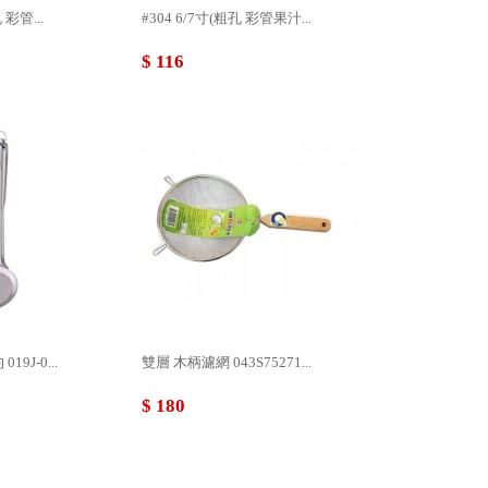
 彩管...
#304 6/7寸(粗孔 彩管果汁...
$ 116
9J-0...
雙層 木柄濾網 043S75271...
$ 180