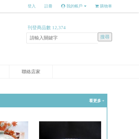
登入
註冊
我的帳戶
購物車
刊登商品數
12,374
聯絡店家
看更多 +