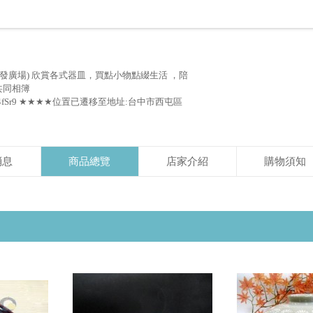
發廣場) 欣賞各式器皿，買點小物點綴生活 ，陪
 共同相簿
5RBkX2ZZ4fSr9 ★★★★位置已遷移至地址:台中市西屯區
消息
商品總覽
店家介紹
購物須知