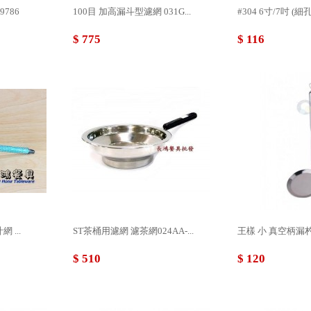
36B09786
100目 加高漏斗型濾網 031G...
#304 6寸/7吋 (細孔
$ 775
$ 116
 ...
ST茶桶用濾網 濾茶網024AA-...
王樣 小 真空柄漏杓 01
$ 510
$ 120