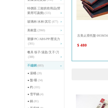
特價區 三能烘焙用品(營
業用可議價)
(535)
玻璃杯/水杯/其它
(877)
美耐皿
(2960)
..
雅竹動物形竹盤 帽子 093M95...
古美止滑托盤 093M56
塑膠/PC/ABS/PP/壓克力
(301)
$ 270
$ 480
餐具 筷子/湯匙/叉子/刀
(388)
不鏽鋼
(693)
湯桶
(20)
盤/碟
(34)
杓
(101)
雪平鍋
(4)
鍋
(81)