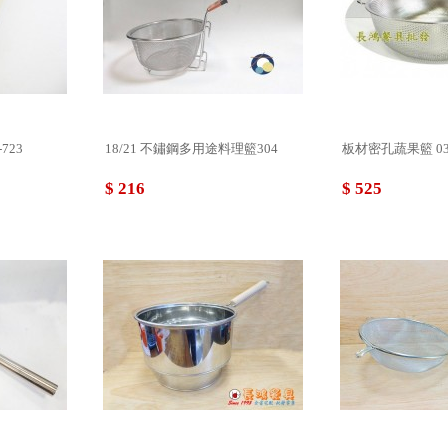
723
18/21 不鏽鋼多用途料理籃304
板材密孔蔬果籃 030
$ 216
$ 525