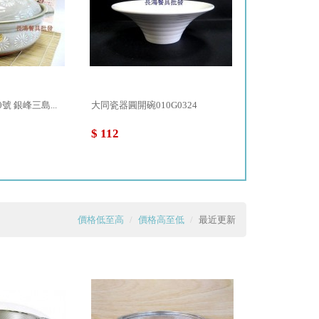
號 銀峰三島...
大同瓷器圓開碗010G0324
大同瓷器 3.5"如
$ 112
$ 168
價格低至高
價格高至低
最近更新