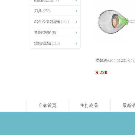
(2)
刀具
(258)
鋁合金/鋁/陽極
(144)
青銅/烤盤
(8)
鑄鐵/黑鐵
(115)
撈麵網#304 01231-047
$ 220
店家首頁
主打商品
最新