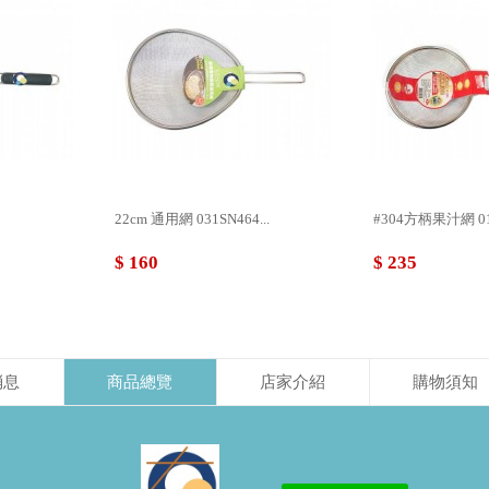
22cm 通用網 031SN464...
#304方柄果汁網 0123
$ 160
$ 235
消息
商品總覽
店家介紹
購物須知