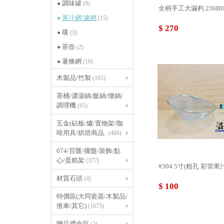
調味罐
(9)
全柄手工大漏杓 2
果汁網/濾網
(15)
$ 270
碟
(3)
茶壺
(2)
薯條網
(16)
木製品/竹製
(165)
茶桶/濃湯鍋/飯鍋/燉鍋/
調理機
(65)
五金(砧板/爐/置物架/咖
啡用具/烘焙商品..
(486)
074/百匯/擺盤/裝飾/點
心/蛋糕架
(377)
#304 5寸(粗孔 彩管果汁網
材質石頭
(4)
$ 100
特價區(大同瓷器/木製品/
推車/其它)
(1675)
贈品禮盒區