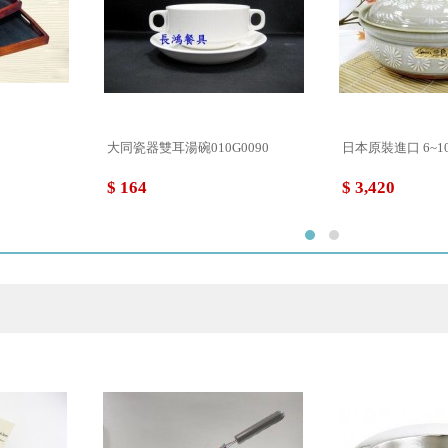
大同瓷器雙耳湯碗010G0090
日本原裝進口 6~10
$ 164
$ 3,420