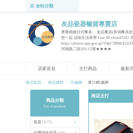
全站分類
友品瓷器暢貨專賣店
專業精緻日式餐具。 友品餐具(長鴻餐具批
您一起 品味生活美學 Line ID:chon45292
https://photos.app.goo.gl/5NpC
河南路二段203-12號★★★★
店家首頁
主打商品
最新
商店首頁
商品總覽
不鏽鋼
果汁網/濾網
商店主打
商品分類
List of products
瓷器
(3175)
全國強化瓷器
(146)