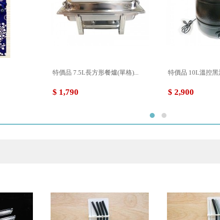
特價品 7.5L長方形餐爐(單格)...
特價品 10L溫控黑湯
$ 1,790
$ 2,900