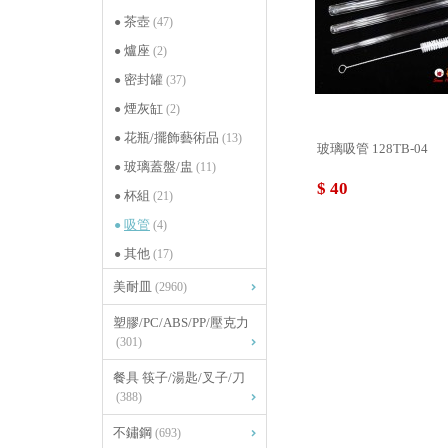
茶壺
(47)
爐座
(2)
密封罐
(37)
煙灰缸
(2)
花瓶/擺飾藝術品
(13)
玻璃吸管 128TB-04
玻璃蓋盤/盅
(11)
$ 40
杯組
(21)
吸管
(4)
其他
(17)
美耐皿
(2960)
塑膠/PC/ABS/PP/壓克力
(301)
餐具 筷子/湯匙/叉子/刀
(388)
不鏽鋼
(693)