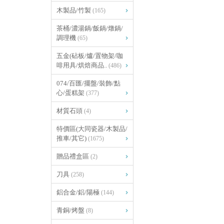
木製品/竹製
(165)
茶桶/濃湯鍋/飯鍋/燉鍋/
調理機
(65)
五金(砧板/爐/置物架/咖
啡用具/烘焙商品..
(486)
074/百匯/擺盤/裝飾/點
心/蛋糕架
(377)
材質石頭
(4)
特價區(大同瓷器/木製品/
推車/其它)
(1675)
贈品禮盒區
(2)
刀具
(258)
鋁合金/鋁/陽極
(144)
青銅/烤盤
(8)