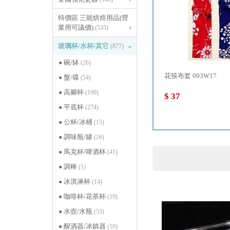
特價區 三能烘焙用品(營
業用可議價)
(535)
玻璃杯/水杯/其它
(877)
碗/缽
(26)
..
LUCARIS 香港高飲料杯 00...
花筷布套 093W17
盤/碟
(54)
高腳杯
(190)
$ 233
$ 37
平底杯
(274)
公杯/冰桶
(15)
調味瓶/罐
(26)
馬克杯/啤酒杯
(41)
調棒
(1)
冰淇淋杯
(14)
咖啡杯/花茶杯
(19)
水壺/水瓶
(53)
醒酒器/冰鎮器
(10)