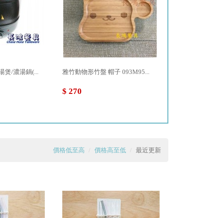
煲/濃湯鍋(...
雅竹動物形竹盤 帽子 093M95...
大同瓷器 3.5"如
$ 270
$ 168
價格低至高
價格高至低
最近更新