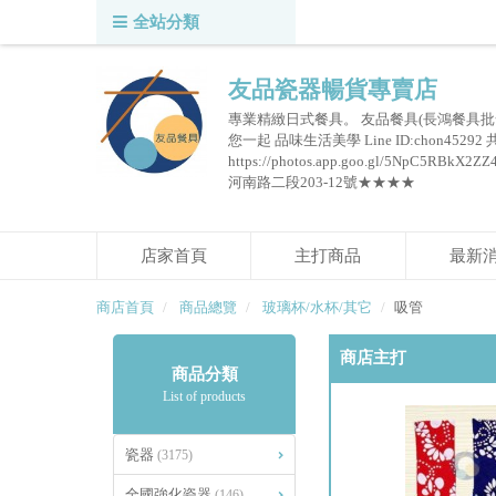
全站分類
友品瓷器暢貨專賣店
專業精緻日式餐具。 友品餐具(長鴻餐具批
您一起 品味生活美學 Line ID:chon45292
https://photos.app.goo.gl/5NpC
河南路二段203-12號★★★★
店家首頁
主打商品
最新
商店首頁
商品總覽
玻璃杯/水杯/其它
吸管
商店主打
商品分類
List of products
瓷器
(3175)
全國強化瓷器
(146)