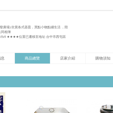
發廣場) 欣賞各式器皿，買點小物點綴生活 ，陪
 共同相簿
5RBkX2ZZ4fSr9 ★★★★位置已遷移至地址:台中市西屯區
消息
商品總覽
店家介紹
購物須知