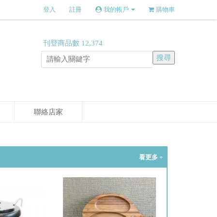
登入
註冊
我的帳戶
購物車
刊登商品數
12,374
聯絡店家
看更多 +