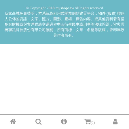
© Copyright 2018 myshops.tw All rights reserved
我家商城免責聲明：本系統為租用式開放網站建置平台，物件 (服務) 聯絡
人公佈的資訊、文字、照片、圖形、產權、廣告內容、或其他資料若有侵
犯智財權或與客戶聯絡交易過程中若衍生民事或刑事等法律問題，皆與雲
橋聯訊科技股份有限公司無關，所有商標、文章、名稱等版權，皆歸屬原
著作者所有。
(0)